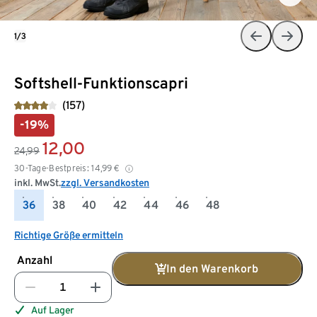
1/3
Softshell-Funktionscapri
(157)
-19%
12,00
24,99
30-Tage-Bestpreis:
14,99
€
inkl. MwSt.
zzgl. Versandkosten
36
38
40
42
44
46
48
Richtige Größe ermitteln
Anzahl
In den Warenkorb
Auf Lager