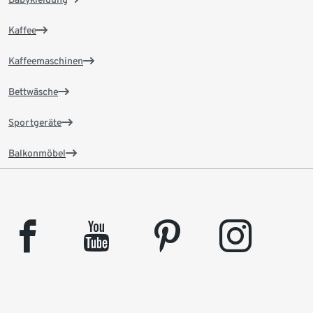
Kaffee
Kaffeemaschinen
Bettwäsche
Sportgeräte
Balkonmöbel
facebook
youtube
pinterest
instagram