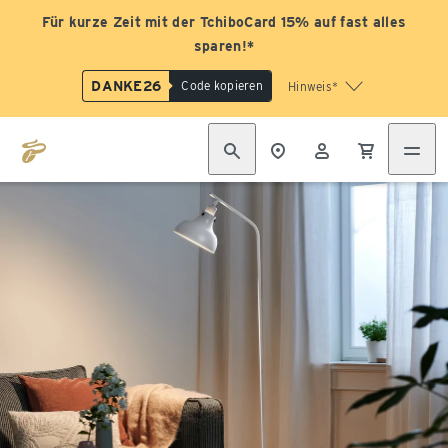
Für kurze Zeit mit der TchiboCard 15% auf fast alles
sparen!*
DANKE26
Code kopieren
Hinweis*