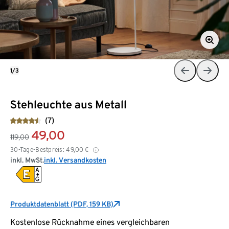
1/3
Stehleuchte aus Metall
(7)
49,00
119,00
30-Tage-Bestpreis:
49,00
€
inkl. MwSt.
inkl. Versandkosten
Produktdatenblatt (PDF, 159 KB)
Kostenlose Rücknahme eines vergleichbaren