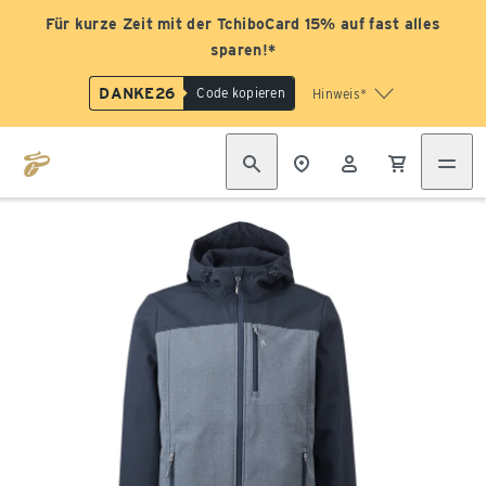
Für kurze Zeit mit der TchiboCard 15% auf fast alles
sparen!*
DANKE26
Code kopieren
Hinweis*