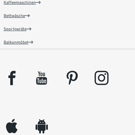
Kaffeemaschinen
Bettwäsche
Sportgeräte
Balkonmöbel
facebook
youtube
pinterest
instagram
appleinc
android