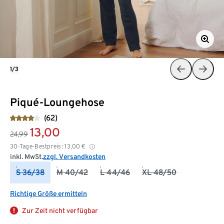
1/3
Piqué-Loungehose
(62)
13,00
24,99
30-Tage-Bestpreis:
13,00
€
inkl. MwSt.
zzgl. Versandkosten
S 36/38
M 40/42
L 44/46
XL 48/50
Richtige Größe ermitteln
Zur Zeit nicht verfügbar