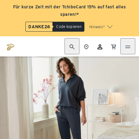
Für kurze Zeit mit der TchiboCard 15% auf fast alles
sparen!*
DANKE26
Code kopieren
Hinweis*