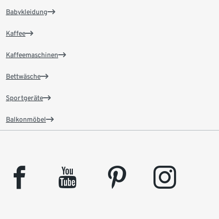
Babykleidung
Kaffee
Kaffeemaschinen
Bettwäsche
Sportgeräte
Balkonmöbel
facebook
youtube
pinterest
instagram