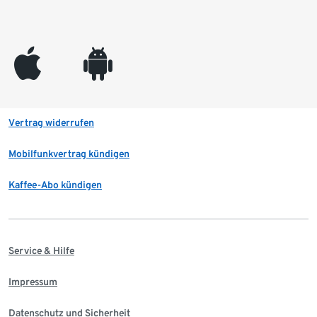
appleinc
android
Vertrag widerrufen
Mobilfunkvertrag kündigen
Kaffee-Abo kündigen
Service & Hilfe
Impressum
Datenschutz und Sicherheit