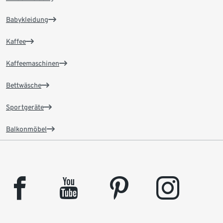
Babykleidung
Kaffee
Kaffeemaschinen
Bettwäsche
Sportgeräte
Balkonmöbel
facebook
youtube
pinterest
instagram