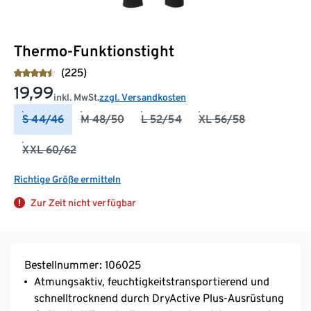
Thermo-Funktionstight
(225)
19,99
inkl. MwSt.
zzgl. Versandkosten
S 44/46
M 48/50
L 52/54
XL 56/58
XXL 60/62
Richtige Größe ermitteln
Zur Zeit nicht verfügbar
Bestellnummer: 106025
Atmungsaktiv, feuchtigkeitstransportierend und
schnelltrocknend durch DryActive Plus-Ausrüstung