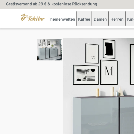
Gratisversand ab 29 € & kostenlose Rücksendung
Themenwelten
Kaffee
Damen
Herren
Kin