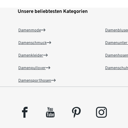
Unsere beliebtesten Kategorien
Damenmode
Damenbluse
Damenschmuck
Damenunter
Damenkleider
Damenhose
Damenpullover
Damenschuh
Damensporthosen
facebook
youtube
pinterest
instagram