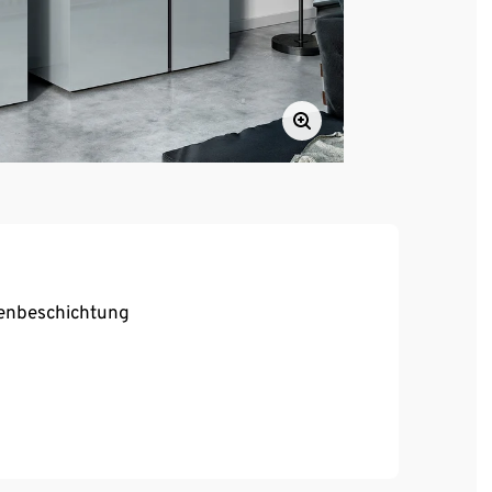
henbeschichtung
 langsam, sanft und geräuschlos