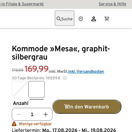
 in Filiale & Supermarkt
Service & Hilfe
Suche
Kommode »Mesa«, graphit-
silbergrau
169,99
179,99
inkl. MwSt.
inkl. Versandkosten
30-Tage-Bestpreis:
169,99
€
Anzahl
In den Warenkorb
Wenige verfügbar
Liefertermin:
Mo., 17.08.2026 - Mi., 19.08.2026