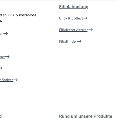
Filialabholung
d ab 29 € & kostenlose
Click & Collect
.
Filialreservierung
en
Filialfinder
ner
e ändern
d
Rund um unsere Produkte