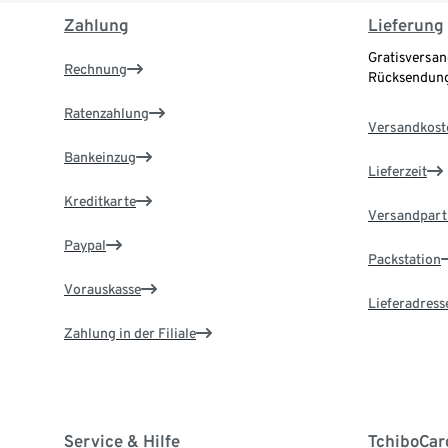
Zahlung
Lieferung
Gratisversan
Rechnung
Rücksendung
Ratenzahlung
Versandkost
Bankeinzug
Lieferzeit
Kreditkarte
Versandpart
Paypal
Packstation
Vorauskasse
Lieferadress
Zahlung in der Filiale
Service & Hilfe
TchiboCar