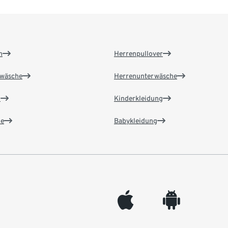
n
Herrenpullover
wäsche
Herrenunterwäsche
n
Kinderkleidung
e
Babykleidung
appleinc
android