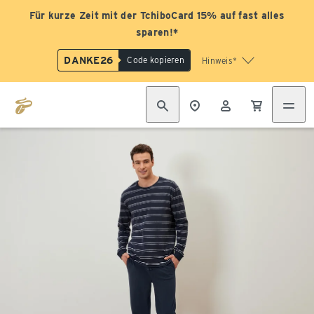
Für kurze Zeit mit der TchiboCard 15% auf fast alles
sparen!*
DANKE26
Code kopieren
Hinweis*