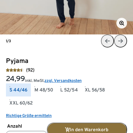
1/3
Pyjama
(92)
24,99
inkl. MwSt.
zzgl. Versandkosten
S 44/46
M 48/50
L 52/54
XL 56/58
XXL 60/62
Richtige Größe ermitteln
Anzahl
In den Warenkorb