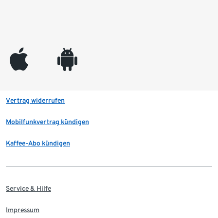
appleinc
android
Vertrag widerrufen
Mobilfunkvertrag kündigen
Kaffee-Abo kündigen
Service & Hilfe
Impressum