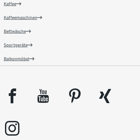
Kaffee
Kaffeemaschinen
Bettwäsche
Sportgeräte
Balkonmöbel
facebook
youtube
pinterest
xing
instagram