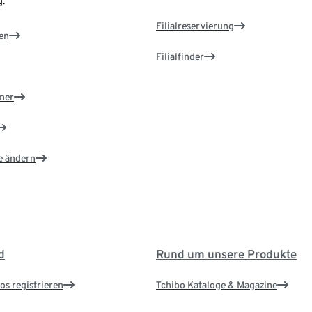
.
Filialreservierung
en
Filialfinder
ner
e ändern
d
Rund um unsere Produkte
os registrieren
Tchibo Kataloge & Magazine