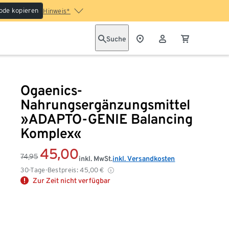
ode kopieren
Hinweis*
Suche
Ogaenics-
Nahrungsergänzungsmittel
»ADAPTO-GENIE Balancing
Komplex«
45,00
74,95
inkl. MwSt.
inkl. Versandkosten
30-Tage-Bestpreis:
45,00
€
Zur Zeit nicht verfügbar