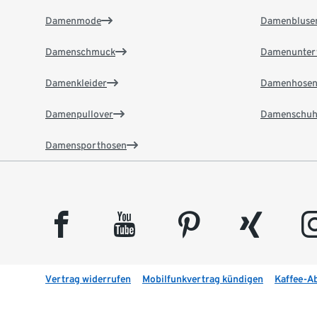
Damenmode
Damenbluse
Damenschmuck
Damenunter
Damenkleider
Damenhose
Damenpullover
Damenschuh
Damensporthosen
facebook
youtube
pinterest
xing
insta
Vertrag widerrufen
Mobilfunkvertrag kündigen
Kaffee-A