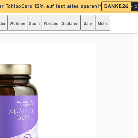
er TchiboCard 15% auf fast alles sparen!*
DANKE26
C
der
Wohnen
Sport
Wäsche
Schlafen
Sale
Mehr