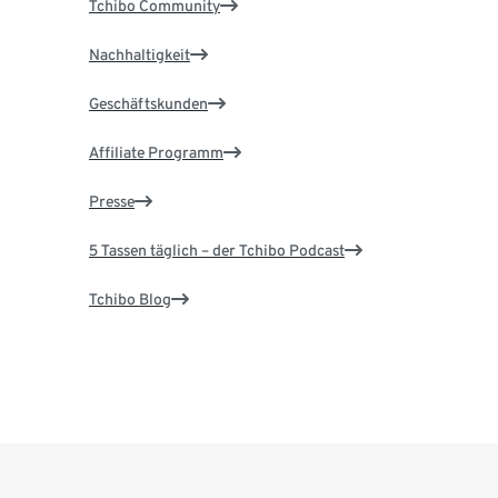
Tchibo Community
Nachhaltigkeit
Geschäftskunden
Affiliate Programm
Presse
5 Tassen täglich – der Tchibo Podcast
Tchibo Blog