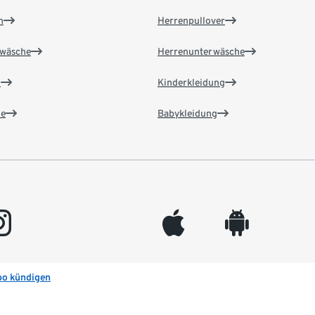
n
Herrenpullover
wäsche
Herrenunterwäsche
n
Kinderkleidung
e
Babykleidung
gram
appleinc
android
bo kündigen