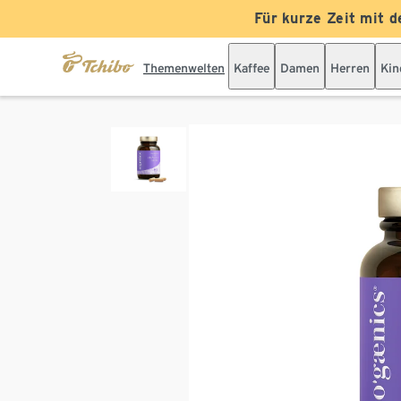
Für kurze Zeit mit d
Themenwelten
Kaffee
Damen
Herren
Kin