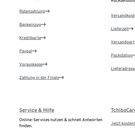
Rücksendung
Ratenzahlung
Versandkost
Bankeinzug
Lieferzeit
Kreditkarte
Versandpart
Paypal
Packstation
Vorauskasse
Lieferadress
Zahlung in der Filiale
Service & Hilfe
TchiboCar
Online-Services nutzen & schnell Antworten
Jetzt kostenl
finden.