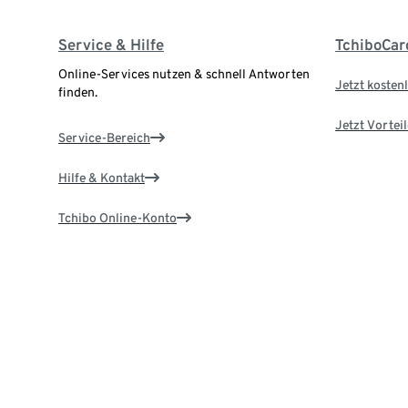
Service & Hilfe
TchiboCar
Online-Services nutzen & schnell Antworten
Jetzt kostenl
finden.
Jetzt Vortei
Service-Bereich
Hilfe & Kontakt
Tchibo Online-Konto