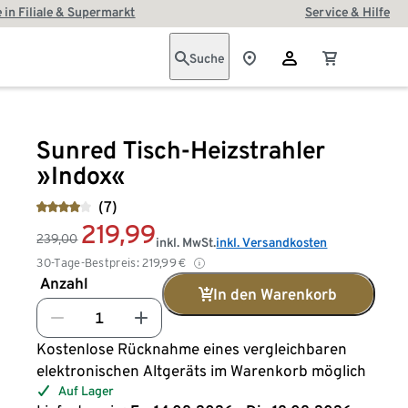
 in Filiale & Supermarkt
Service & Hilfe
Suche
Sunred Tisch-Heizstrahler
»Indox«
(7)
219,99
239,00
inkl. MwSt.
inkl. Versandkosten
30-Tage-Bestpreis:
219,99
€
Anzahl
In den Warenkorb
Kostenlose Rücknahme eines vergleichbaren
elektronischen Altgeräts im Warenkorb möglich
Auf Lager