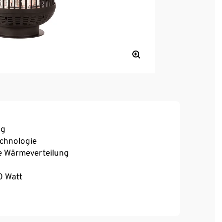
ng
echnologie
le Wärmeverteilung
0 Watt