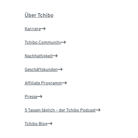
Über Tchibo
Karriere
Tchibo Community
Nachhaltigkeit
Geschäftskunden
Affiliate Programm
Presse
5 Tassen täglich – der Tchibo Podcast
Tchibo Blog