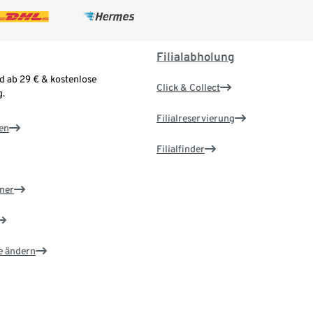
Filialabholung
d ab 29 € & kostenlose
Click & Collect
.
Filialreservierung
en
Filialfinder
ner
e ändern