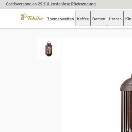
Gratisversand ab 29 € & kostenlose Rücksendung
Themenwelten
Kaffee
Damen
Herren
Kin