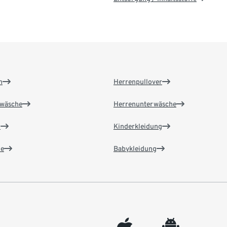
n
Herrenpullover
wäsche
Herrenunterwäsche
n
Kinderkleidung
e
Babykleidung