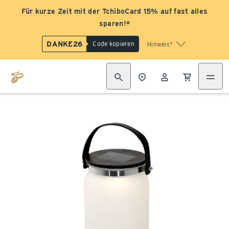
Für kurze Zeit mit der TchiboCard 15% auf fast alles
sparen!*
DANKE26
Code kopieren
Hinweis*