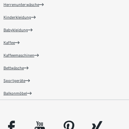
Herrenunterwäsche
Kinderkleidung
Babykleidung
Kaffee
Kaffeemaschinen
Bettwäsche
Sportgeräte
Balkonmöbel
facebook
youtube
pinterest
xing