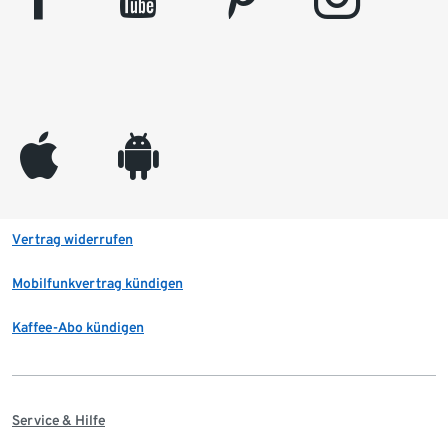
appleinc
android
Vertrag widerrufen
Mobilfunkvertrag kündigen
Kaffee-Abo kündigen
Service & Hilfe