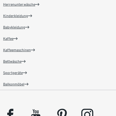
Herrenunterwäsche
Kinderkleidung
Babykleidung
Kaffee
Kaffeemaschinen
Bettwäsche
Sportgeräte
Balkonmöbel
facebook
youtube
pinterest
instagram