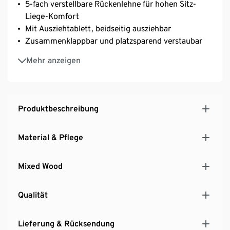
5-fach verstellbare Rückenlehne für hohen Sitz-
Liege-Komfort
Mit Ausziehtablett, beidseitig ausziehbar
Zusammenklappbar und platzsparend verstaubar
Liegefläche aus pflegeleichtem, schnell
Mehr anzeigen
trocknendem und elastischem Textilen, keine
Polsterauflage nötig
Mit 2 Rädern und Untergriff zum mühelosen
Schieben
Produktbeschreibung
Inkl. Bodenschoner
Aus Massivholz in Teakoptik, geölt
Material & Pflege
UV- und witterungsbeständig
Mixed Wood
Qualität
Lieferung & Rücksendung