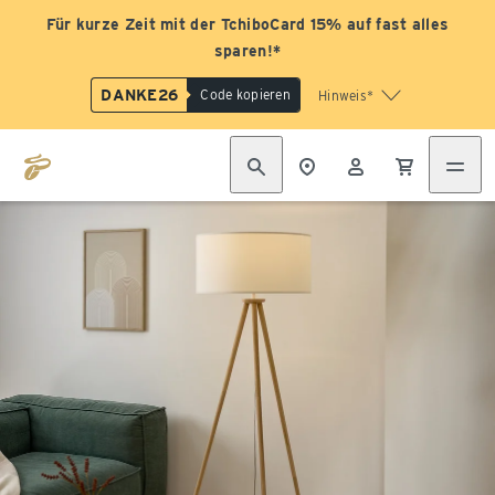
Für kurze Zeit mit der TchiboCard 15% auf fast alles
sparen!*
DANKE26
Code kopieren
Hinweis*