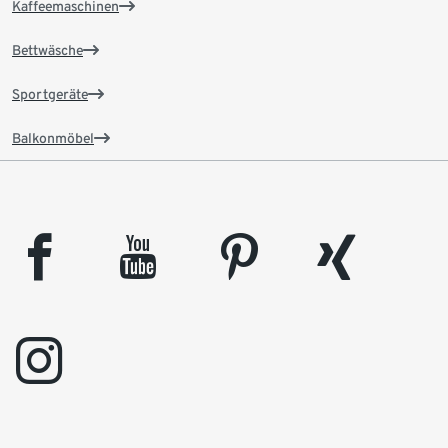
Kaffeemaschinen
Bettwäsche
Sportgeräte
Balkonmöbel
facebook
youtube
pinterest
xing
instagram