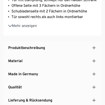
Offene Seite mit 3 Fächern in Ordnerhöhe
Schubladenseite mit 2 Fächern in Ordnerhöhe
Tür sowohl rechts als auch links montierbar
Korpus und Fronten in Graphit
Mehr anzeigen
Schublade mit Selbsteinzug
Kratzfeste und widerstandsfährige
Oberflächenbeschichtung
Stoß- und schlagfeste Kanten
Produktbeschreibung
Metallfüße
Steggriffe aus Metall
Material
Ohne Styropor verpackt
MADE IN GERMANY
Made in Germany
Qualität
Lieferung & Rücksendung