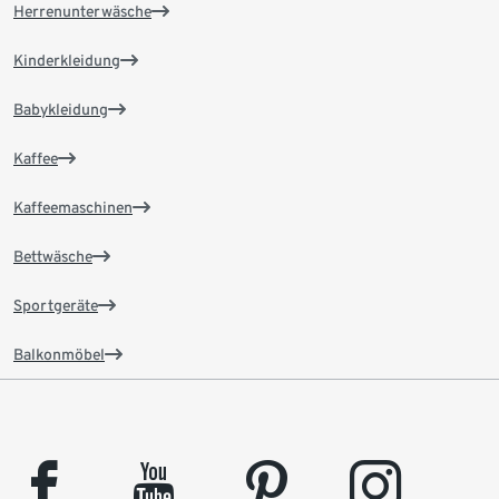
Herrenunterwäsche
Kinderkleidung
Babykleidung
Kaffee
Kaffeemaschinen
Bettwäsche
Sportgeräte
Balkonmöbel
facebook
youtube
pinterest
instagram