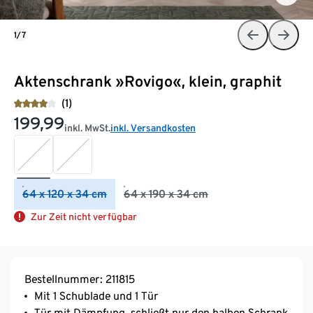
1/7
Aktenschrank »Rovigo«, klein, graphit
(1)
199,99
inkl. MwSt.
inkl. Versandkosten
64 x 120 x 34 cm
64 x 190 x 34 cm
Zur Zeit nicht verfügbar
Bestellnummer: 211815
Mit 1 Schublade und 1 Tür
Tür mit Dämpfung, schließt nur den halben Schrank