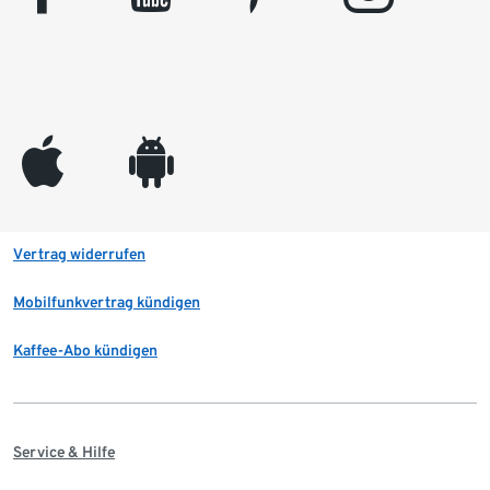
appleinc
android
Vertrag widerrufen
Mobilfunkvertrag kündigen
Kaffee-Abo kündigen
Service & Hilfe