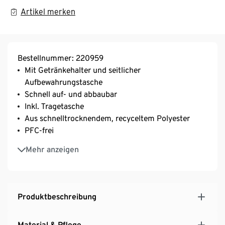
Artikel merken
Bestellnummer: 220959
Mit Getränkehalter und seitlicher
Aufbewahrungstasche
Schnell auf- und abbaubar
Inkl. Tragetasche
Aus schnelltrocknendem, recyceltem Polyester
PFC-frei
Gewicht ca. 4,5 kg
Mehr anzeigen
Tragkraft bis zu 120 kg
Robuster, langlebiger Stahlrahmen,
Pulverbeschichtung verhindert Korrosion
Sitzhöhe ca. 43 cm
Produktbeschreibung
Material & Pflege