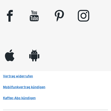
facebook
youtube
pinterest
instagram
appleinc
android
Vertrag widerrufen
Mobilfunkvertrag kündigen
Kaffee-Abo kündigen