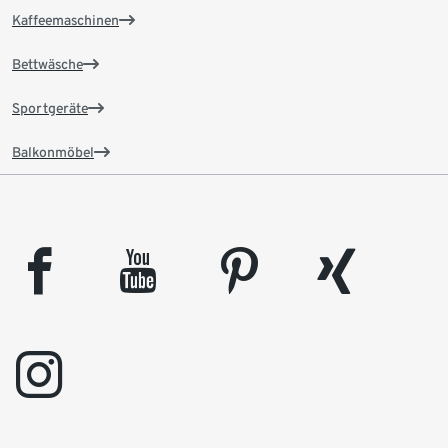
Kaffeemaschinen
Bettwäsche
Sportgeräte
Balkonmöbel
facebook
youtube
pinterest
xing
instagram