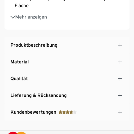
Fläche
Vermittelt spielerisch den Umgang mit Werkzeugen
Mehr anzeigen
und erstes technisches Grundverständnis
Kann Fein- und Grobmotorik sowie Hand-Augen-
Koordination trainieren
Produktbeschreibung
Material
Qualität
Lieferung & Rücksendung
Kundenbewertungen