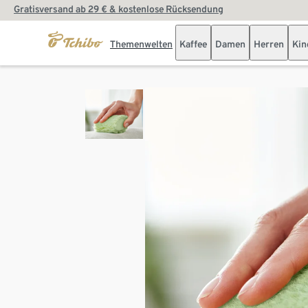
Gratisversand ab 29 € & kostenlose Rücksendung
Themenwelten
Kaffee
Damen
Herren
Kin