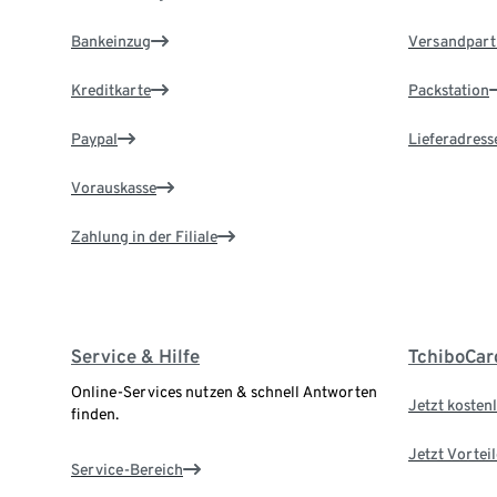
Bankeinzug
Versandpart
Kreditkarte
Packstation
Paypal
Lieferadress
Vorauskasse
Zahlung in der Filiale
Service & Hilfe
TchiboCar
Online-Services nutzen & schnell Antworten
Jetzt kostenl
finden.
Jetzt Vortei
Service-Bereich