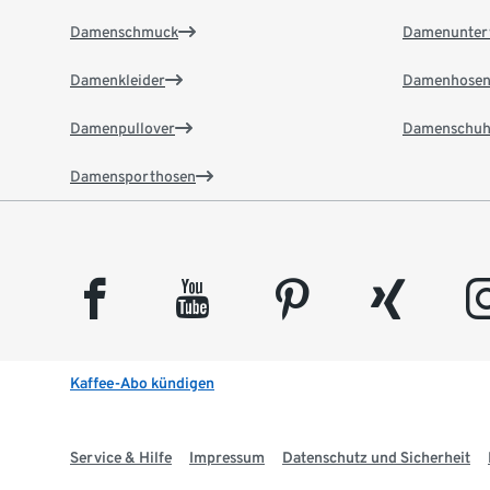
Damenschmuck
Damenunter
Damenkleider
Damenhose
Damenpullover
Damenschuh
Damensporthosen
facebook
youtube
pinterest
xing
insta
Kaffee-Abo kündigen
Service & Hilfe
Impressum
Datenschutz und Sicherheit