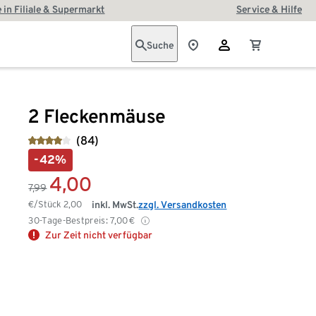
 in Filiale & Supermarkt
Service & Hilfe
Suche
2 Fleckenmäuse
(84)
-42%
4,00
7,99
€/Stück
2,00
inkl. MwSt.
zzgl. Versandkosten
30-Tage-Bestpreis:
7,00
€
Zur Zeit nicht verfügbar