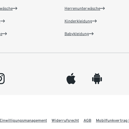
wäsche
Herrenunterwäsche
n
Kinderkleidung
e
Babykleidung
gram
appleinc
android
Einwilligungsmanagement
Widerrufsrecht
AGB
Mobilfunkvertrag