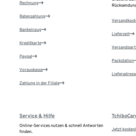
Rechnung
Rücksendung
Ratenzahlung
Versandkost
Bankeinzug
Lieferzeit
Kreditkarte
Versandpart
Paypal
Packstation
Vorauskasse
Lieferadress
Zahlung in der Filiale
Service & Hilfe
TchiboCar
Online-Services nutzen & schnell Antworten
Jetzt kostenl
finden.