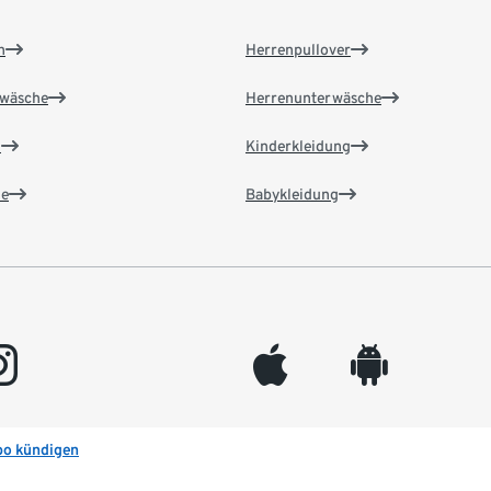
n
Herrenpullover
wäsche
Herrenunterwäsche
n
Kinderkleidung
e
Babykleidung
gram
appleinc
android
bo kündigen