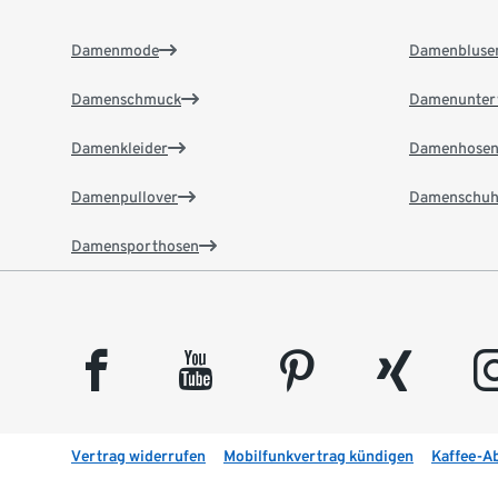
Damenmode
Damenbluse
Damenschmuck
Damenunter
Damenkleider
Damenhose
Damenpullover
Damenschuh
Damensporthosen
facebook
youtube
pinterest
xing
insta
Vertrag widerrufen
Mobilfunkvertrag kündigen
Kaffee-A