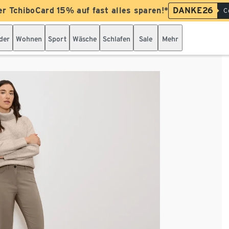
er TchiboCard 15% auf fast alles sparen!*
DANKE26
C
der
Wohnen
Sport
Wäsche
Schlafen
Sale
Mehr