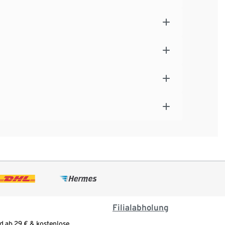
Filialabholung
d ab 29 € & kostenlose