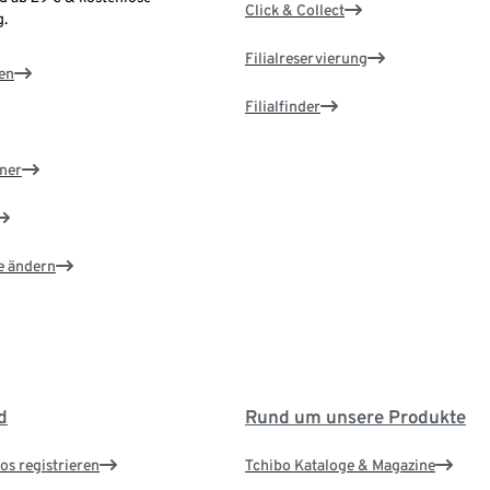
Click & Collect
.
Filialreservierung
en
Filialfinder
ner
e ändern
d
Rund um unsere Produkte
os registrieren
Tchibo Kataloge & Magazine