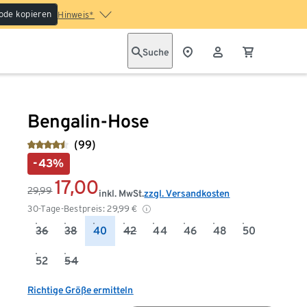
ode kopieren
Hinweis*
Suche
Bengalin-Hose
(99)
-43%
17,00
29,99
inkl. MwSt.
zzgl. Versandkosten
30-Tage-Bestpreis:
29,99
€
36
38
40
42
44
46
48
50
52
54
Richtige Größe ermitteln