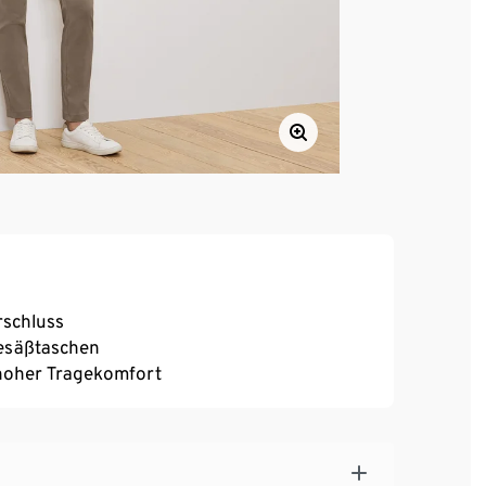
rschluss
Gesäßtaschen
, hoher Tragekomfort