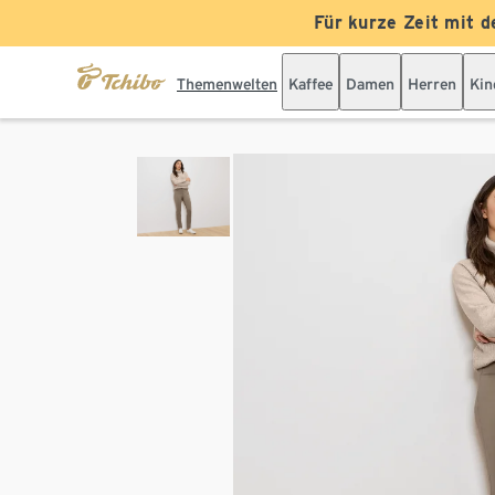
Für kurze Zeit mit d
Themenwelten
Kaffee
Damen
Herren
Kin