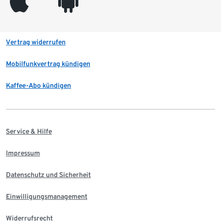
appleinc
android
Vertrag widerrufen
Mobilfunkvertrag kündigen
Kaffee-Abo kündigen
Service & Hilfe
Impressum
Datenschutz und Sicherheit
Einwilligungsmanagement
Widerrufsrecht