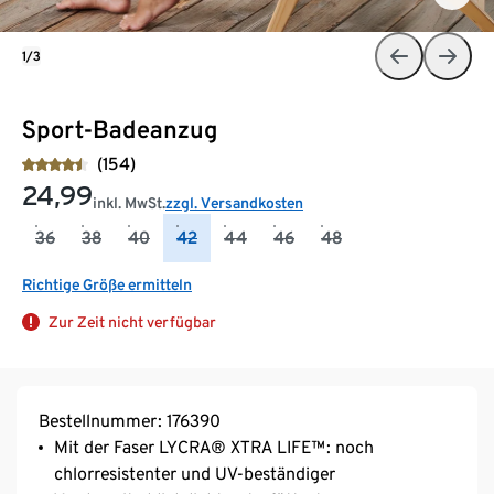
1/3
Sport-Badeanzug
(154)
24,99
inkl. MwSt.
zzgl. Versandkosten
36
38
40
42
44
46
48
Richtige Größe ermitteln
Zur Zeit nicht verfügbar
Bestellnummer: 176390
Mit der Faser LYCRA® XTRA LIFE™: noch
chlorresistenter und UV-beständiger