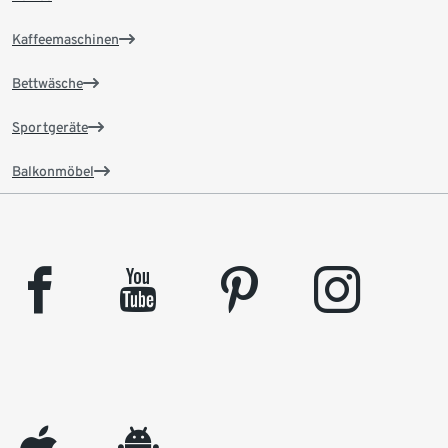
Kaffeemaschinen
Bettwäsche
Sportgeräte
Balkonmöbel
facebook
youtube
pinterest
instagram