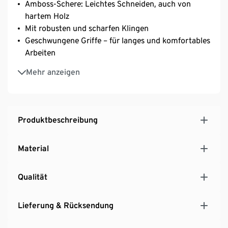
Amboss-Schere: Leichtes Schneiden, auch von
hartem Holz
Mit robusten und scharfen Klingen
Geschwungene Griffe – für langes und komfortables
Arbeiten
Die Griffe sorgen für eine besondere Haptik
Mehr anzeigen
Sicheres Verstauen dank Verschluss am Griffende
Klingenlänge je ca. 4,5 cm
Produktbeschreibung
Material
Qualität
Lieferung & Rücksendung