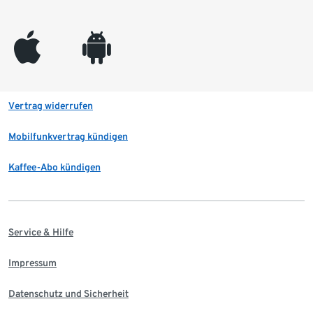
appleinc
android
Vertrag widerrufen
Mobilfunkvertrag kündigen
Kaffee-Abo kündigen
Service & Hilfe
Impressum
Datenschutz und Sicherheit