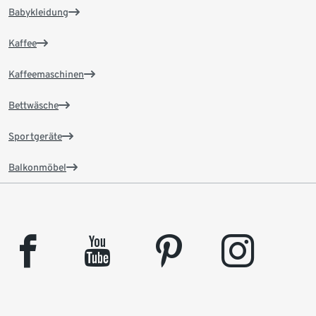
Babykleidung
Kaffee
Kaffeemaschinen
Bettwäsche
Sportgeräte
Balkonmöbel
facebook
youtube
pinterest
instagram