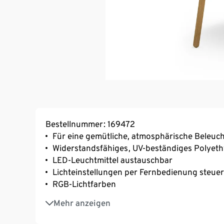
Bestellnummer: 169472
Für eine gemütliche, atmosphärische Beleuc
Widerstandsfähiges, UV-beständiges Polyeth
LED-Leuchtmittel austauschbar
Lichteinstellungen per Fernbedienung steue
RGB-Lichtfarben
Leuchte mit Beinen aus Buchenholz
Mehr anzeigen
Mit Solar und wiederaufladbarem Akku
Inkl. naturfarbenem 1,8-m-Ladekabel