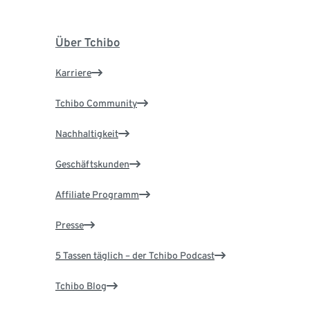
Über Tchibo
Karriere
Tchibo Community
Nachhaltigkeit
Geschäftskunden
Affiliate Programm
Presse
5 Tassen täglich – der Tchibo Podcast
Tchibo Blog