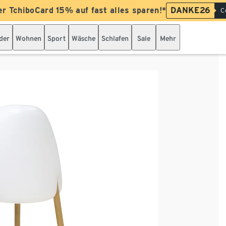
er TchiboCard 15% auf fast alles sparen!*
DANKE26
C
der
Wohnen
Sport
Wäsche
Schlafen
Sale
Mehr