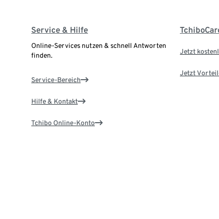
Service & Hilfe
TchiboCar
Online-Services nutzen & schnell Antworten
Jetzt kostenl
finden.
Jetzt Vortei
Service-Bereich
Hilfe & Kontakt
Tchibo Online-Konto