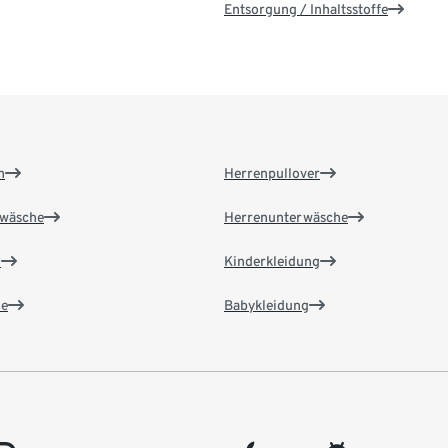
Entsorgung / Inhaltsstoffe
n
Herrenpullover
wäsche
Herrenunterwäsche
n
Kinderkleidung
e
Babykleidung