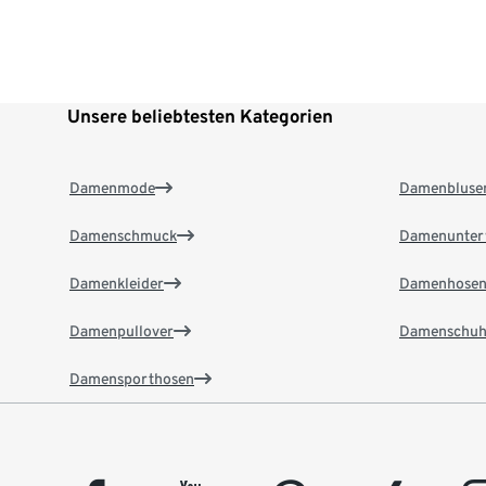
Unsere beliebtesten Kategorien
Damenmode
Damenbluse
Damenschmuck
Damenunter
Damenkleider
Damenhose
Damenpullover
Damenschuh
Damensporthosen