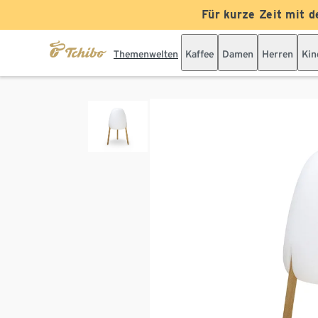
Für kurze Zeit mit d
Themenwelten
Kaffee
Damen
Herren
Kin