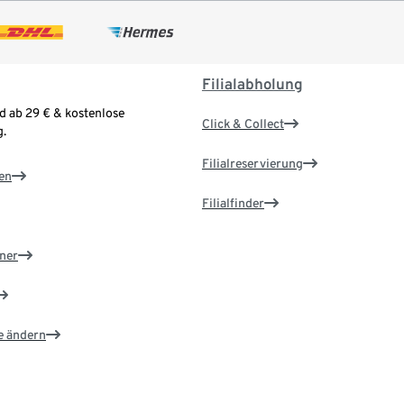
Filialabholung
d ab 29 € & kostenlose
Click & Collect
.
Filialreservierung
en
Filialfinder
ner
e ändern