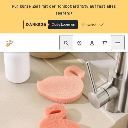
Für kurze Zeit mit der TchiboCard 15% auf fast alles
sparen!*
DANKE26
Code kopieren
Hinweis*