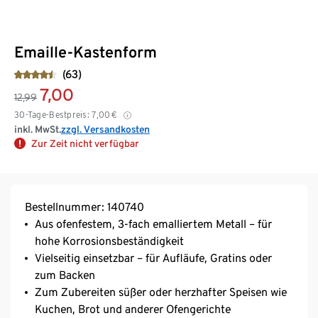
Emaille-Kastenform
(63)
7,00
12,99
30-Tage-Bestpreis:
7,00
€
inkl. MwSt.
zzgl. Versandkosten
Zur Zeit nicht verfügbar
Bestellnummer: 140740
Aus ofenfestem, 3-fach emalliertem Metall – für
hohe Korrosionsbeständigkeit
Vielseitig einsetzbar – für Aufläufe, Gratins oder
zum Backen
Zum Zubereiten süßer oder herzhafter Speisen wie
Kuchen, Brot und anderer Ofengerichte