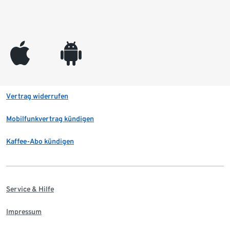
appleinc
android
Vertrag widerrufen
Mobilfunkvertrag kündigen
Kaffee-Abo kündigen
Service & Hilfe
Impressum