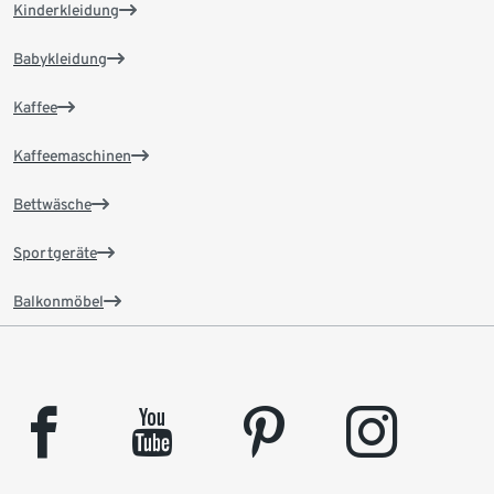
Kinderkleidung
Babykleidung
Kaffee
Kaffeemaschinen
Bettwäsche
Sportgeräte
Balkonmöbel
facebook
youtube
pinterest
instagram