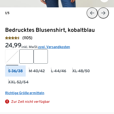
1/5
Bedrucktes Blusenshirt, kobaltblau
(1105)
24,99
inkl. MwSt.
zzgl. Versandkosten
S 36/38
M 40/42
L 44/46
XL 48/50
XXL 52/54
Richtige Größe ermitteln
Zur Zeit nicht verfügbar