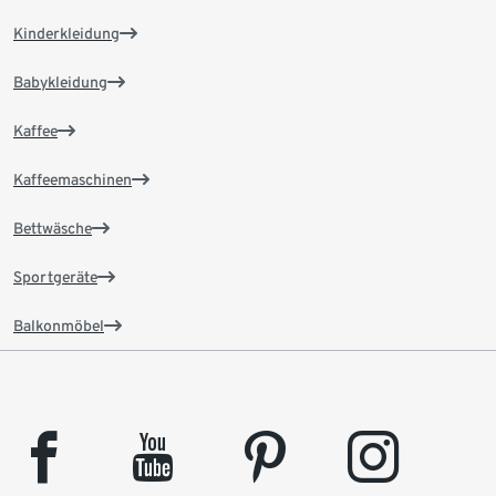
Kinderkleidung
Babykleidung
Kaffee
Kaffeemaschinen
Bettwäsche
Sportgeräte
Balkonmöbel
facebook
youtube
pinterest
instagram