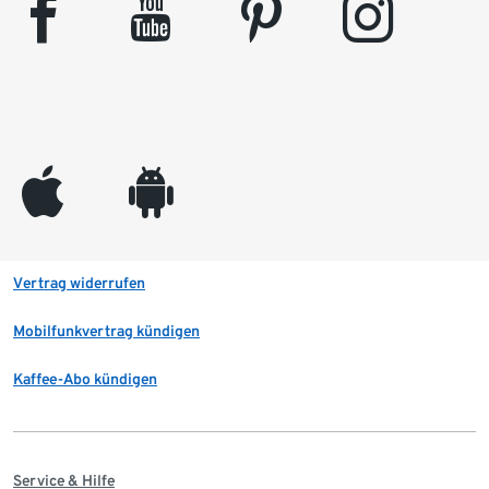
facebook
youtube
pinterest
instagram
appleinc
android
Vertrag widerrufen
Mobilfunkvertrag kündigen
Kaffee-Abo kündigen
Service & Hilfe