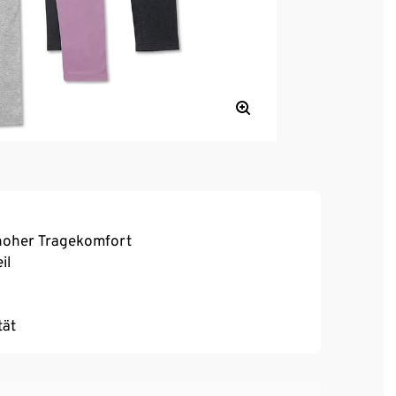
, hoher Tragekomfort
il
tät