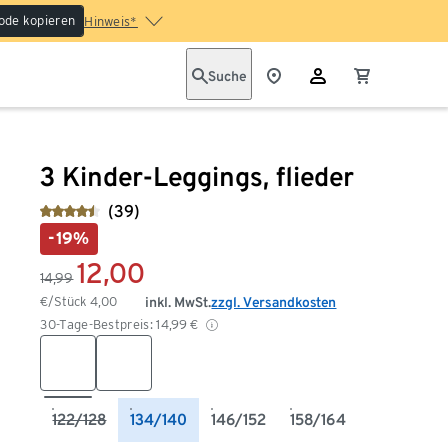
ode kopieren
Hinweis*
Suche
3 Kinder-Leggings, flieder
(39)
-19%
12,00
14,99
€/Stück
4,00
inkl. MwSt.
zzgl. Versandkosten
30-Tage-Bestpreis:
14,99
€
122/128
134/140
146/152
158/164