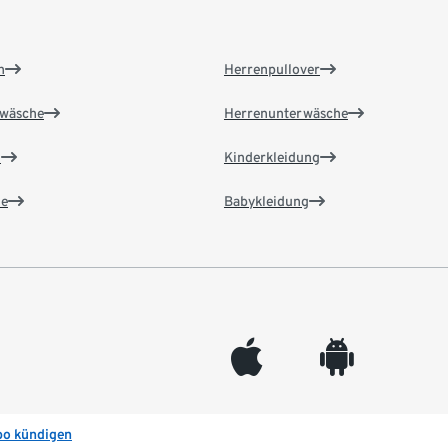
n
Herrenpullover
wäsche
Herrenunterwäsche
n
Kinderkleidung
e
Babykleidung
appleinc
android
bo kündigen