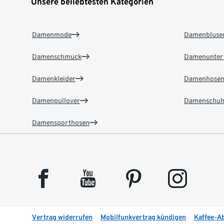
Unsere beliebtesten Kategorien
Damenmode
Damenbluse
Damenschmuck
Damenunter
Damenkleider
Damenhose
Damenpullover
Damenschuh
Damensporthosen
facebook
youtube
pinterest
instagram
Vertrag widerrufen
Mobilfunkvertrag kündigen
Kaffee-A