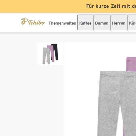
Für kurze Zeit mit d
Themenwelten
Kaffee
Damen
Herren
Kin