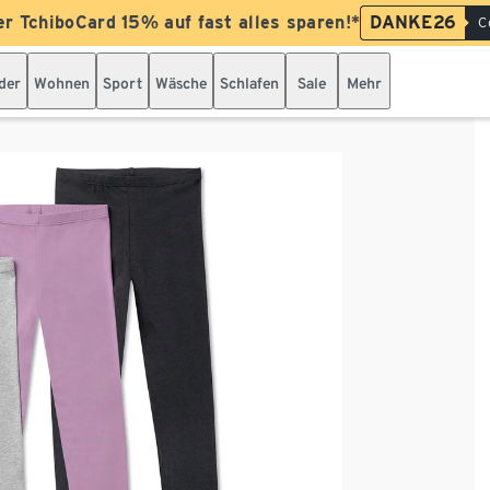
er TchiboCard 15% auf fast alles sparen!*
DANKE26
C
der
Wohnen
Sport
Wäsche
Schlafen
Sale
Mehr