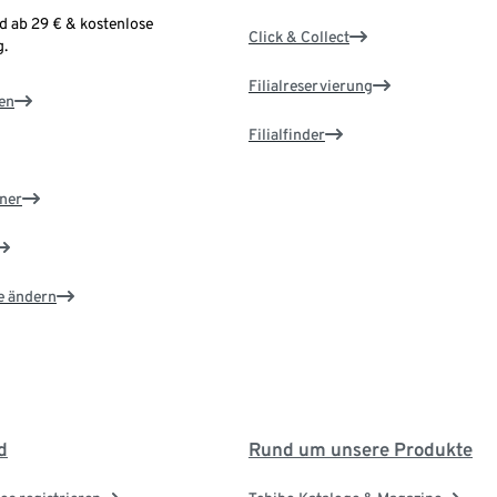
d ab 29 € & kostenlose
Click & Collect
.
Filialreservierung
en
Filialfinder
ner
e ändern
d
Rund um unsere Produkte