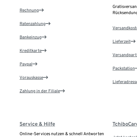
Gratisversan
Rechnung
Rücksendung
Ratenzahlung
Versandkost
Bankeinzug
Lieferzeit
Kreditkarte
Versandpart
Paypal
Packstation
Vorauskasse
Lieferadress
Zahlung in der Filiale
Service & Hilfe
TchiboCar
Online-Services nutzen & schnell Antworten