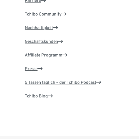
Karriere
Tchibo Community
Nachhaltigkeit
Geschäftskunden
Affiliate Programm
Presse
5 Tassen täglich – der Tchibo Podcast
Tchibo Blog