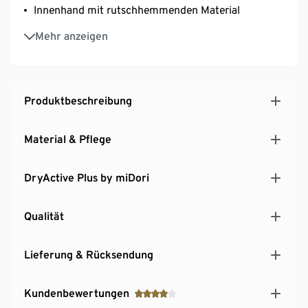
Innenhand mit rutschhemmenden Material
Klettverschluss zur Weitenregulierung
Mehr anzeigen
Mit Markenelasthan: formbeständig, perfekter Sitz,
hoher Tragekomfort
Mit Baumwolle
Unisex
Produktbeschreibung
Material & Pflege
DryActive Plus by miDori
Qualität
Lieferung & Rücksendung
Kundenbewertungen