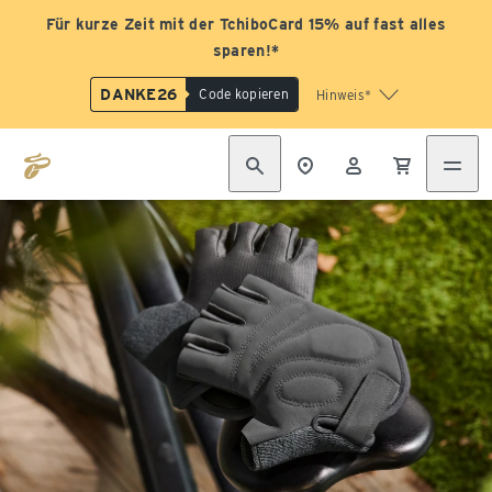
Für kurze Zeit mit der TchiboCard 15% auf fast alles
sparen!*
DANKE26
Code kopieren
Hinweis*