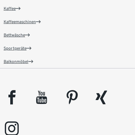
Kaffee
Kaffeemaschinen
Bettwäsche
Sportgeräte
Balkonmöbel
facebook
youtube
pinterest
xing
instagram