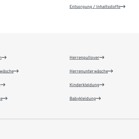
Entsorgung / Inhaltsstoffe
n
Herrenpullover
wäsche
Herrenunterwäsche
n
Kinderkleidung
e
Babykleidung