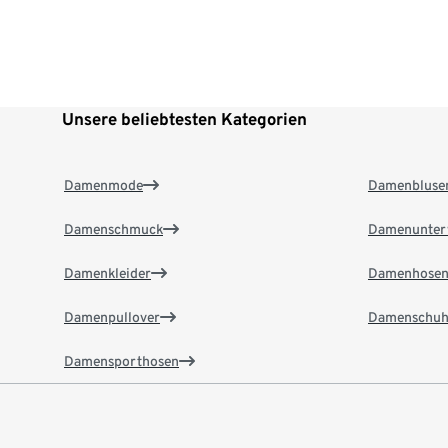
Unsere beliebtesten Kategorien
Damenmode
Damenbluse
Damenschmuck
Damenunter
Damenkleider
Damenhose
Damenpullover
Damenschuh
Damensporthosen