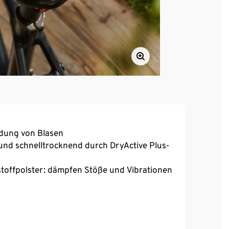
ldung von Blasen
und schnelltrocknend durch DryActive Plus-
offpolster: dämpfen Stöße und Vibrationen
r Sitz, hoher Tragekomfort