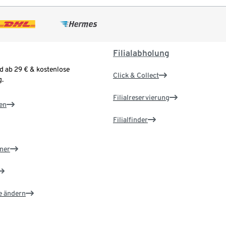
Filialabholung
d ab 29 € & kostenlose
Click & Collect
.
Filialreservierung
en
Filialfinder
ner
e ändern