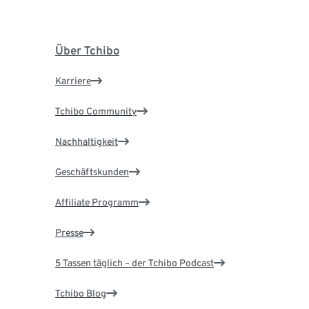
Über Tchibo
Karriere
Tchibo Community
Nachhaltigkeit
Geschäftskunden
Affiliate Programm
Presse
5 Tassen täglich – der Tchibo Podcast
Tchibo Blog