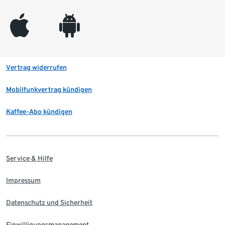
appleinc
android
Vertrag widerrufen
Mobilfunkvertrag kündigen
Kaffee-Abo kündigen
Service & Hilfe
Impressum
Datenschutz und Sicherheit
Einwilligungsmanagement