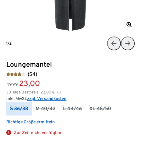
1/2
Loungemantel
(54)
23,00
49,99
30-Tage-Bestpreis:
23,00
€
inkl. MwSt.
zzgl. Versandkosten
S 36/38
M 40/42
L 44/46
XL 48/50
Richtige Größe ermitteln
Zur Zeit nicht verfügbar