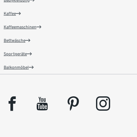
Babykleidung
Kaffee
Kaffeemaschinen
Bettwäsche
Sportgeräte
Balkonmöbel
facebook
youtube
pinterest
instagram