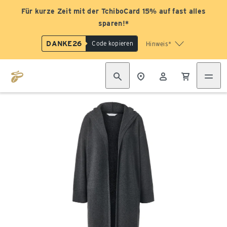
Für kurze Zeit mit der TchiboCard 15% auf fast alles
sparen!*
DANKE26
Code kopieren
Hinweis*