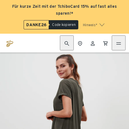
Für kurze Zeit mit der TchiboCard 15% auf fast alles
sparen!*
DANKE26
Code kopieren
Hinweis*