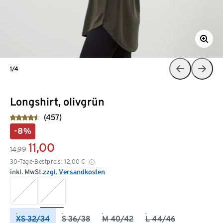
1/4
Longshirt, olivgrün
(457)
-8%
11,00
14,99
30-Tage-Bestpreis:
12,00
€
inkl. MwSt.
zzgl. Versandkosten
XS 32/34
S 36/38
M 40/42
L 44/46