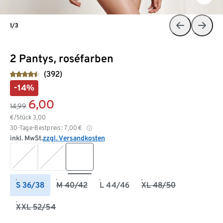
1/3
2 Pantys, roséfarben
(392)
-14%
6,00
14,99
€/Stück
3,00
30-Tage-Bestpreis:
7,00
€
inkl. MwSt.
zzgl. Versandkosten
S 36/38
M 40/42
L 44/46
XL 48/50
XXL 52/54