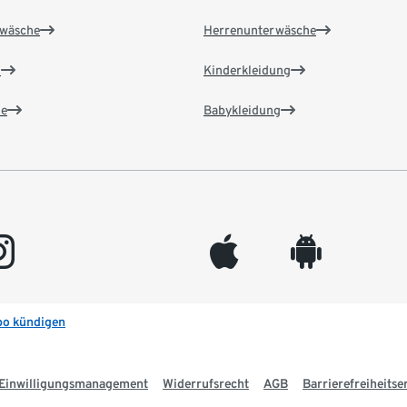
wäsche
Herrenunterwäsche
n
Kinderkleidung
e
Babykleidung
gram
appleinc
android
bo kündigen
Einwilligungsmanagement
Widerrufsrecht
AGB
Barrierefreiheitse