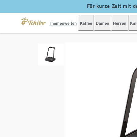
Für kurze Zeit mit d
Themenwelten
Kaffee
Damen
Herren
Kin