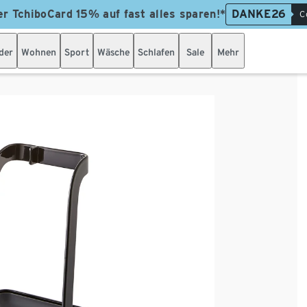
er TchiboCard 15% auf fast alles sparen!*
DANKE26
C
der
Wohnen
Sport
Wäsche
Schlafen
Sale
Mehr