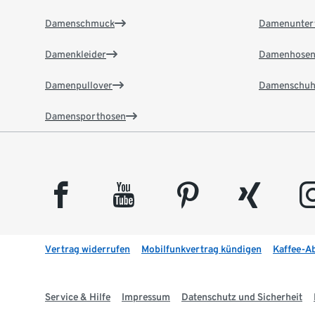
Damenschmuck
Damenunter
Damenkleider
Damenhose
Damenpullover
Damenschuh
Damensporthosen
facebook
youtube
pinterest
xing
insta
Vertrag widerrufen
Mobilfunkvertrag kündigen
Kaffee-A
Service & Hilfe
Impressum
Datenschutz und Sicherheit