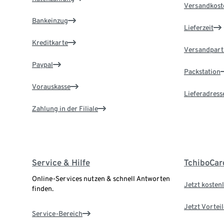
Versandkost
Bankeinzug
Lieferzeit
Kreditkarte
Versandpart
Paypal
Packstation
Vorauskasse
Lieferadress
Zahlung in der Filiale
Service & Hilfe
TchiboCar
Online-Services nutzen & schnell Antworten
Jetzt kostenl
finden.
Jetzt Vortei
Service-Bereich