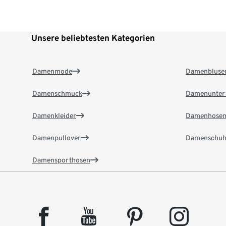
Unsere beliebtesten Kategorien
Damenmode
Damenbluse
Damenschmuck
Damenunter
Damenkleider
Damenhose
Damenpullover
Damenschuh
Damensporthosen
facebook
youtube
pinterest
instagram