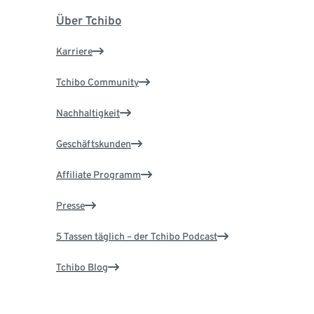
Über Tchibo
Karriere
Tchibo Community
Nachhaltigkeit
Geschäftskunden
Affiliate Programm
Presse
5 Tassen täglich – der Tchibo Podcast
Tchibo Blog