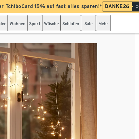
er TchiboCard 15% auf fast alles sparen!*
DANKE26
C
der
Wohnen
Sport
Wäsche
Schlafen
Sale
Mehr