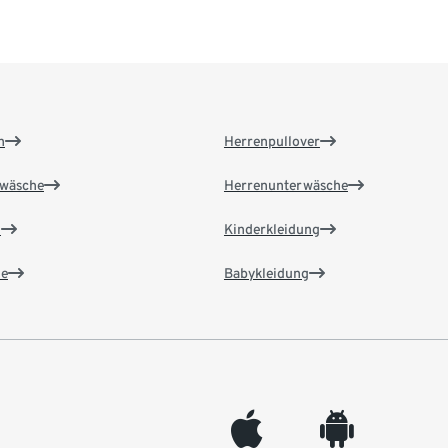
n
Herrenpullover
wäsche
Herrenunterwäsche
n
Kinderkleidung
e
Babykleidung
appleinc
android