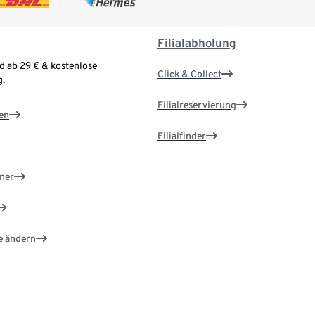
Filialabholung
d ab 29 € & kostenlose
Click & Collect
.
Filialreservierung
en
Filialfinder
ner
e ändern