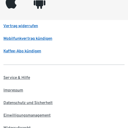
appleinc
android
Vertrag widerrufen
Mobilfunkvertrag kündigen
Kaffee-Abo kündigen
Service & Hilfe
Impressum
Datenschutz und Sicherheit
Einwilligungsmanagement
Widerrufsrecht