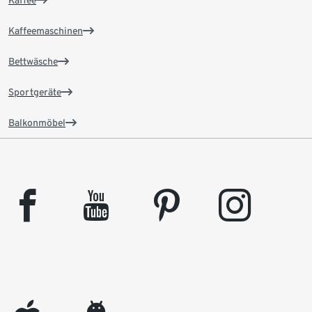
Kaffee
Kaffeemaschinen
Bettwäsche
Sportgeräte
Balkonmöbel
facebook
youtube
pinterest
instagram