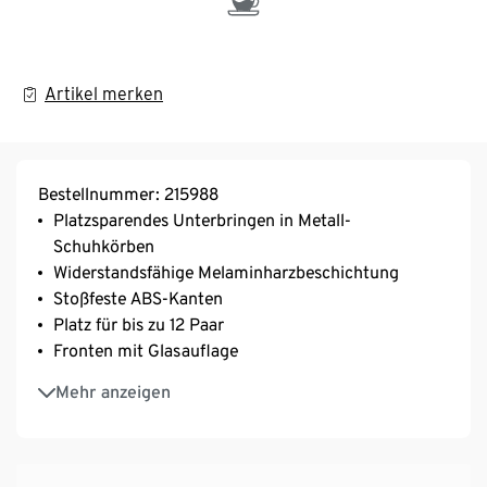
Artikel merken
Bestellnummer: 215988
Platzsparendes Unterbringen in Metall-
Schuhkörben
Widerstandsfähige Melaminharzbeschichtung
Stoßfeste ABS-Kanten
Platz für bis zu 12 Paar
Fronten mit Glasauflage
Mit Kantengriffen aus pulverbeschichtetem Metall
Mehr anzeigen
Türen mit Dämpfung zum langsamen, sanften und
geräuschlosen Schließen
Geringe Tiefe – ideal für schmale Flure
Stehende und hängende Montage möglich