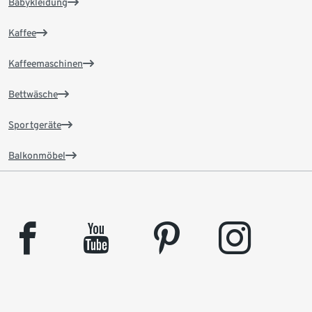
Babykleidung
Kaffee
Kaffeemaschinen
Bettwäsche
Sportgeräte
Balkonmöbel
facebook
youtube
pinterest
instagram