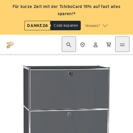
Für kurze Zeit mit der TchiboCard 15% auf fast alles
sparen!*
DANKE26
Code kopieren
Hinweis*