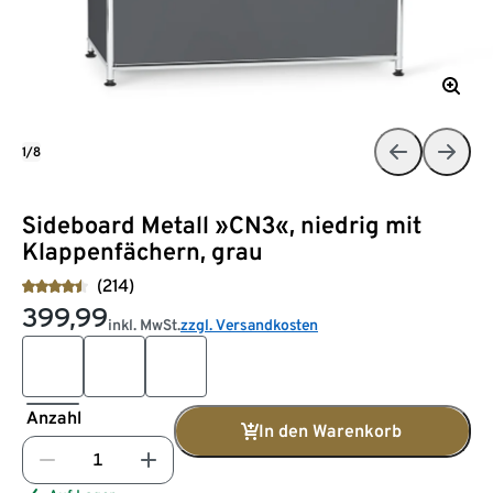
1/8
Sideboard Metall »CN3«, niedrig mit
Klappenfächern, grau
(214)
399,99
inkl. MwSt.
zzgl. Versandkosten
Anzahl
In den Warenkorb