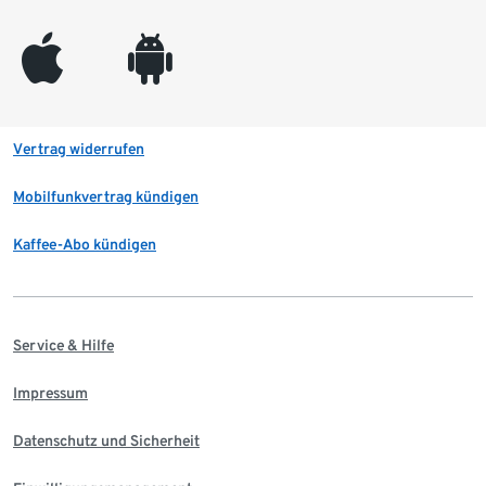
appleinc
android
Vertrag widerrufen
Mobilfunkvertrag kündigen
Kaffee-Abo kündigen
Service & Hilfe
Impressum
Datenschutz und Sicherheit