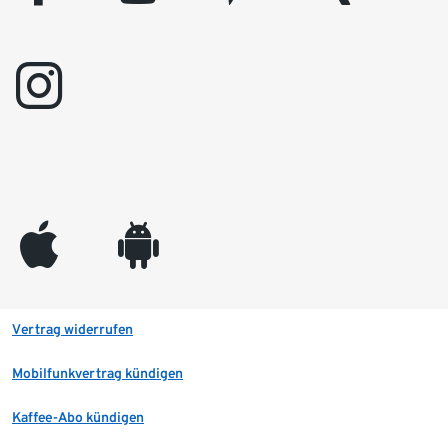
instagram
appleinc
android
Vertrag widerrufen
Mobilfunkvertrag kündigen
Kaffee-Abo kündigen