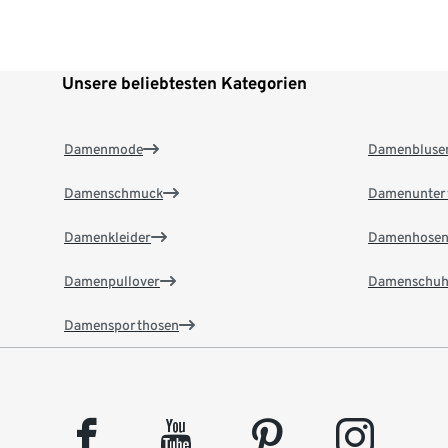
Unsere beliebtesten Kategorien
Damenmode
Damenbluse
Damenschmuck
Damenunter
Damenkleider
Damenhose
Damenpullover
Damenschuh
Damensporthosen
facebook
youtube
pinterest
instagram