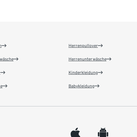
n
Herrenpullover
wäsche
Herrenunterwäsche
n
Kinderkleidung
e
Babykleidung
appleinc
android