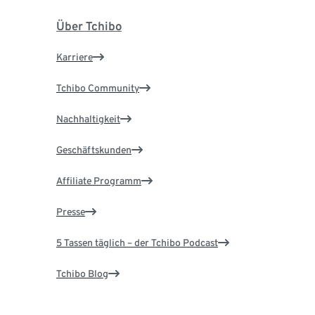
Über Tchibo
Karriere
Tchibo Community
Nachhaltigkeit
Geschäftskunden
Affiliate Programm
Presse
5 Tassen täglich – der Tchibo Podcast
Tchibo Blog