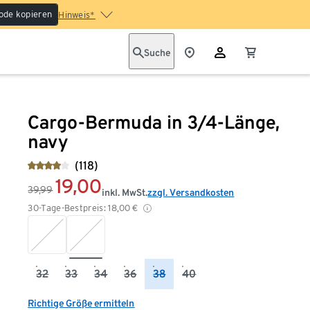
ode kopieren
Hinweis*
Suche
Cargo-Bermuda in 3/4-Länge,
navy
(118)
19,00
39,99
inkl. MwSt.
zzgl. Versandkosten
30-Tage-Bestpreis:
18,00
€
32
33
34
36
38
40
Richtige Größe ermitteln