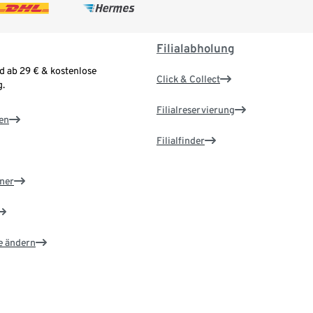
Filialabholung
d ab 29 € & kostenlose
Click & Collect
.
Filialreservierung
en
Filialfinder
ner
e ändern