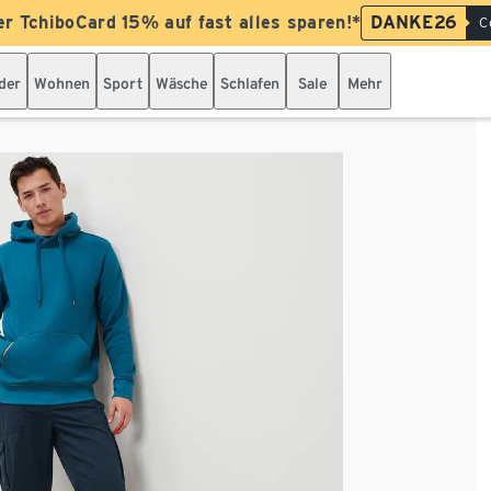
er TchiboCard 15% auf fast alles sparen!*
DANKE26
C
der
Wohnen
Sport
Wäsche
Schlafen
Sale
Mehr