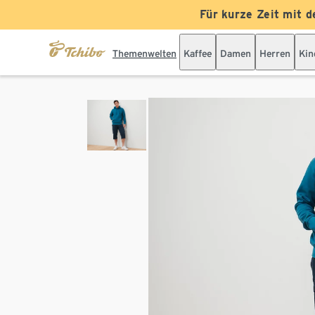
Für kurze Zeit mit d
Themenwelten
Kaffee
Damen
Herren
Kin