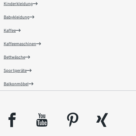
Kinderkleidung
Babykleidung
Kaffee
Kaffeemaschinen
Bettwäsche
Sportgeräte
Balkonmöbel
facebook
youtube
pinterest
xing