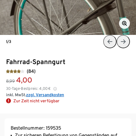
1/3
Fahrrad-Spanngurt
(84)
4,00
8,99
30-Tage-Bestpreis:
4,00
€
inkl. MwSt.
zzgl. Versandkosten
Zur Zeit nicht verfügbar
Bestellnummer: 159535
Zur sicheren Befestigung von Gegenständen auf