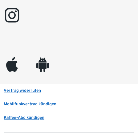
instagram
appleinc
android
Vertrag widerrufen
Mobilfunkvertrag kündigen
Kaffee-Abo kündigen