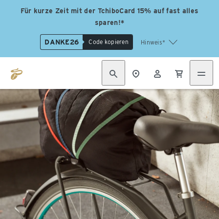
Für kurze Zeit mit der TchiboCard 15% auf fast alles
sparen!*
DANKE26
Code kopieren
Hinweis*