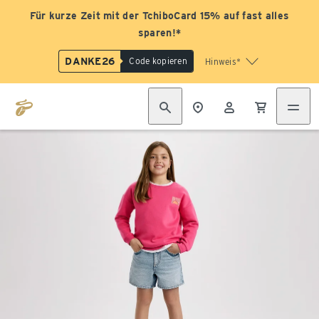
Für kurze Zeit mit der TchiboCard 15% auf fast alles
sparen!*
DANKE26
Code kopieren
Hinweis*