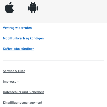
appleinc
android
Vertrag widerrufen
Mobilfunkvertrag kündigen
Kaffee-Abo kündigen
Service & Hilfe
Impressum
Datenschutz und Sicherheit
Einwilligungsmanagement