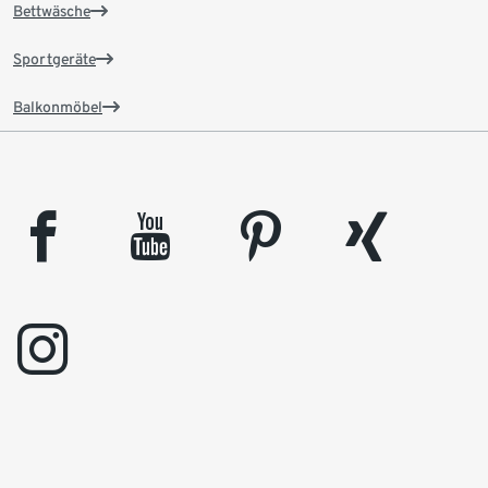
Bettwäsche
Sportgeräte
Balkonmöbel
facebook
youtube
pinterest
xing
instagram