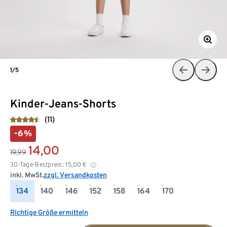
1/5
Kinder-Jeans-Shorts
(11)
-6%
14,00
19,99
30-Tage-Bestpreis:
15,00
€
inkl. MwSt.
zzgl. Versandkosten
134
140
146
152
158
164
170
Richtige Größe ermitteln