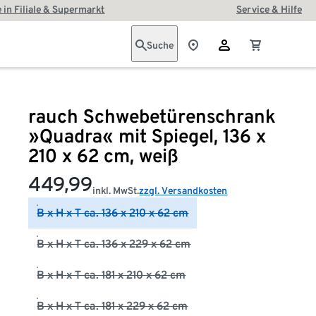
 in Filiale & Supermarkt
Service & Hilfe
Suche
rauch Schwebetürenschrank
»Quadra« mit Spiegel, 136 x
210 x 62 cm, weiß
449,99
inkl. MwSt.
zzgl. Versandkosten
B x H x T ca. 136 x 210 x 62 cm
B x H x T ca. 136 x 229 x 62 cm
B x H x T ca. 181 x 210 x 62 cm
B x H x T ca. 181 x 229 x 62 cm