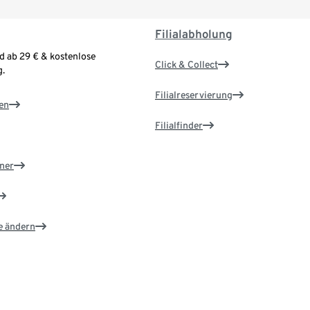
Filialabholung
d ab 29 € & kostenlose
Click & Collect
.
Filialreservierung
en
Filialfinder
ner
e ändern