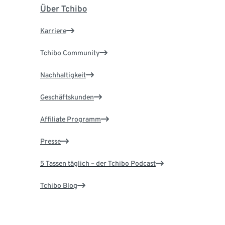
Über Tchibo
Karriere
Tchibo Community
Nachhaltigkeit
Geschäftskunden
Affiliate Programm
Presse
5 Tassen täglich – der Tchibo Podcast
Tchibo Blog