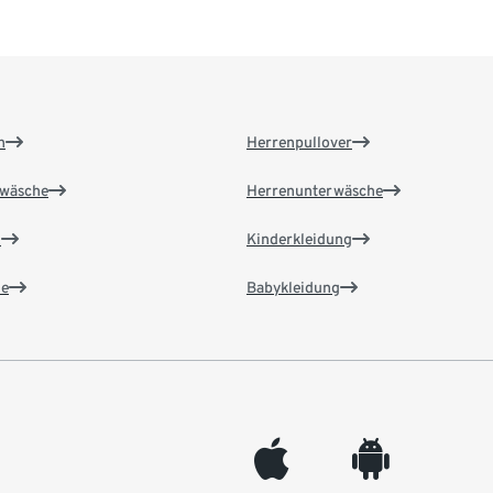
n
Herrenpullover
wäsche
Herrenunterwäsche
n
Kinderkleidung
e
Babykleidung
appleinc
android