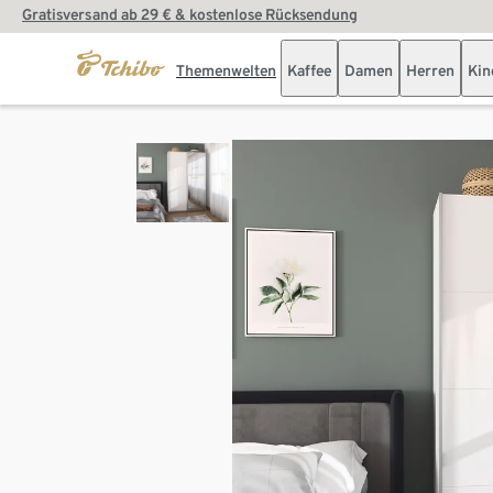
Gratisversand ab 29 € & kostenlose Rücksendung
Themenwelten
Kaffee
Damen
Herren
Kin