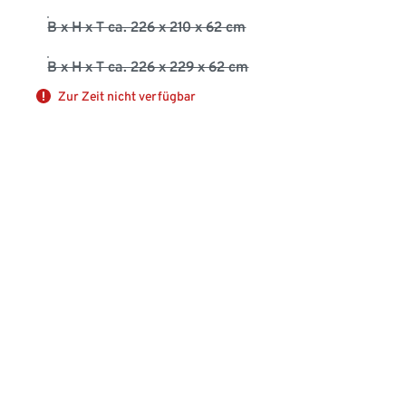
B x H x T ca. 226 x 210 x 62 cm
B x H x T ca. 226 x 229 x 62 cm
Zur Zeit nicht verfügbar