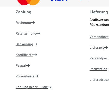
Zahlung
Lieferung
Gratisversan
Rechnung
Rücksendung
Ratenzahlung
Versandkost
Bankeinzug
Lieferzeit
Kreditkarte
Versandpart
Paypal
Packstation
Vorauskasse
Lieferadress
Zahlung in der Filiale