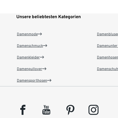
Unsere beliebtesten Kategorien
Damenmode
Damenbluse
Damenschmuck
Damenunter
Damenkleider
Damenhose
Damenpullover
Damenschuh
Damensporthosen
facebook
youtube
pinterest
instagram