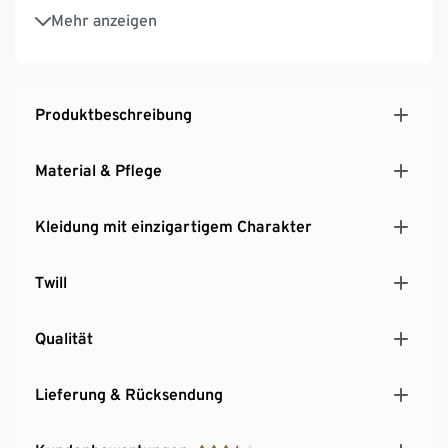
2 seitliche Cargotaschen mit Klettverschluss
Mehr anzeigen
2 Gesäßtaschen mit Klettverschluss
Mit Markenelasthan: formbeständig, perfekter Sitz,
hoher Tragekomfort
Mit Markenelasthan: formbeständig, perfekter Sitz,
Produktbeschreibung
hoher Tragekomfort
Material & Pflege
Kleidung mit einzigartigem Charakter
Twill
Qualität
Lieferung & Rücksendung