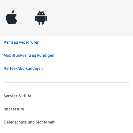
appleinc
android
Vertrag widerrufen
Mobilfunkvertrag kündigen
Kaffee-Abo kündigen
Service & Hilfe
Impressum
Datenschutz und Sicherheit