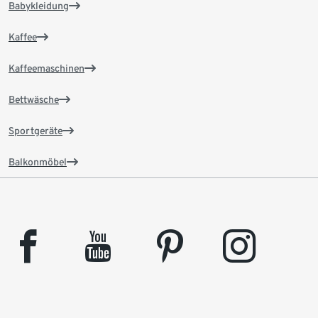
Babykleidung
Kaffee
Kaffeemaschinen
Bettwäsche
Sportgeräte
Balkonmöbel
facebook
youtube
pinterest
instagram