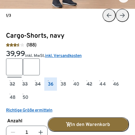
1/3
Cargo-Shorts, navy
(188)
39,99
inkl. MwSt.
inkl. Versandkosten
32
33
34
36
38
40
42
44
46
48
50
Richtige Größe ermitteln
Anzahl
In den Warenkorb