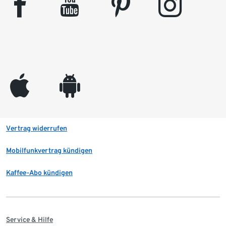
facebook
youtube
pinterest
instagram
appleinc
android
Vertrag widerrufen
Mobilfunkvertrag kündigen
Kaffee-Abo kündigen
Service & Hilfe