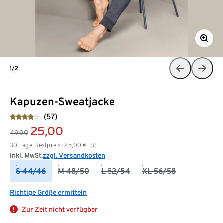
1/2
Kapuzen-Sweatjacke
(57)
25,00
49,99
30-Tage-Bestpreis:
25,00
€
inkl. MwSt.
zzgl. Versandkosten
S 44/46
M 48/50
L 52/54
XL 56/58
Richtige Größe ermitteln
Zur Zeit nicht verfügbar