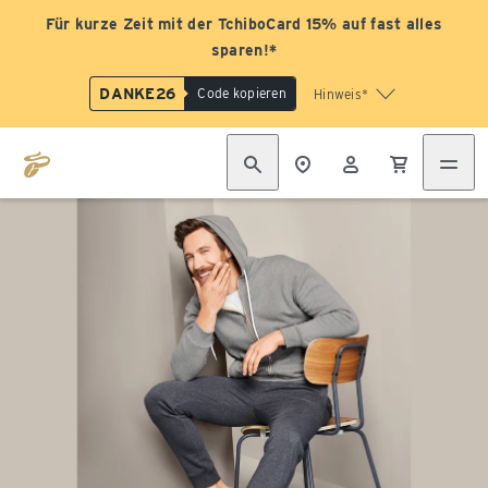
Für kurze Zeit mit der TchiboCard 15% auf fast alles
sparen!*
DANKE26
Code kopieren
Hinweis*