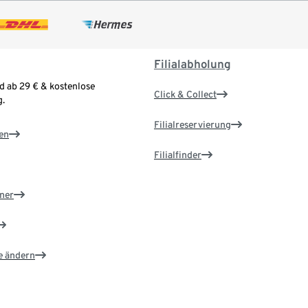
Filialabholung
d ab 29 € & kostenlose
Click & Collect
.
Filialreservierung
en
Filialfinder
ner
e ändern