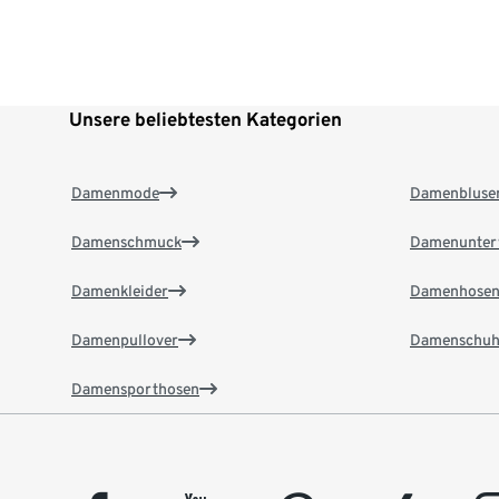
Unsere beliebtesten Kategorien
Damenmode
Damenbluse
Damenschmuck
Damenunter
Damenkleider
Damenhose
Damenpullover
Damenschuh
Damensporthosen