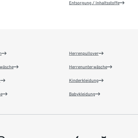
Entsorgung / Inhaltsstoffe
n
Herrenpullover
wäsche
Herrenunterwäsche
n
Kinderkleidung
e
Babykleidung