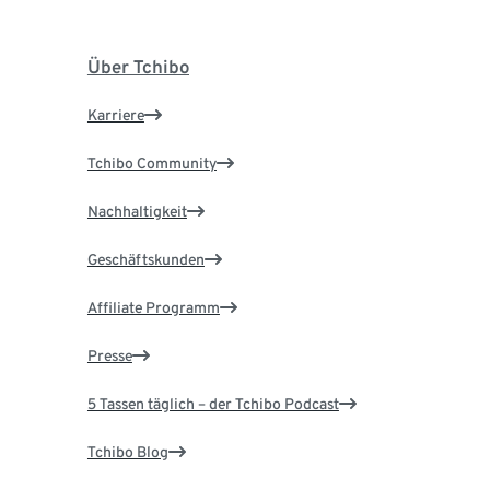
Über Tchibo
Karriere
Tchibo Community
Nachhaltigkeit
Geschäftskunden
Affiliate Programm
Presse
5 Tassen täglich – der Tchibo Podcast
Tchibo Blog