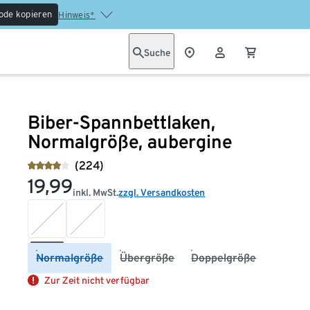
ode kopieren
Hinweis*
Suche
Biber-Spannbettlaken,
Normalgröße, aubergine
(224)
19,99
inkl. MwSt.
zzgl. Versandkosten
Normalgröße
Übergröße
Doppelgröße
Zur Zeit nicht verfügbar