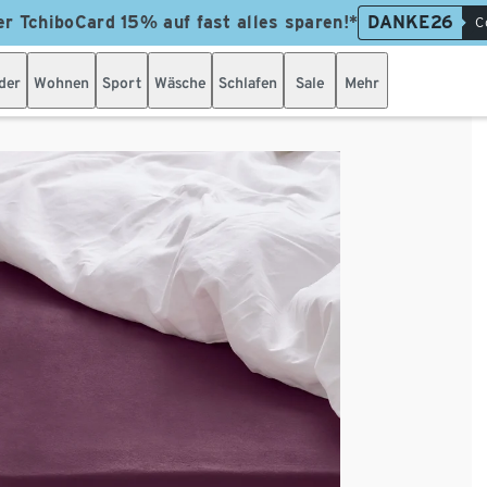
er TchiboCard 15% auf fast alles sparen!*
DANKE26
C
der
Wohnen
Sport
Wäsche
Schlafen
Sale
Mehr