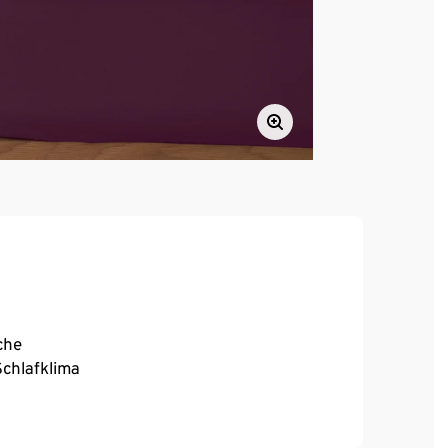
che
chlafklima
urch Gummizug an Kopf- und Fußende
is zu 25 cm