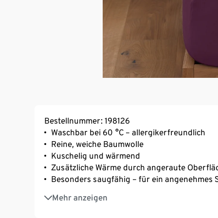
Bestellnummer: 198126
Waschbar bei 60 °C – allergikerfreundlich
Reine, weiche Baumwolle
Kuschelig und wärmend
Zusätzliche Wärme durch angeraute Oberflä
Besonders saugfähig – für ein angenehmes S
Einfaches Beziehen und faltenfreier Sitz d
Mehr anzeigen
Geeignet für Matratzen mit einer Höhe von b