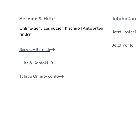
Service & Hilfe
TchiboCar
Online-Services nutzen & schnell Antworten
Jetzt kostenl
finden.
Jetzt Vortei
Service-Bereich
Hilfe & Kontakt
Tchibo Online-Konto