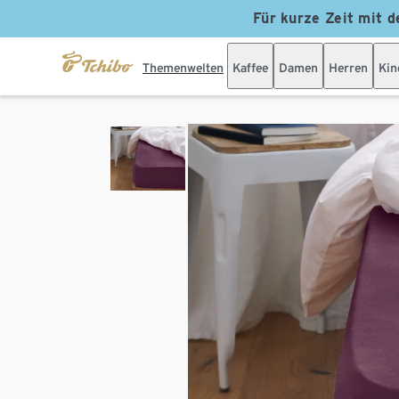
Für kurze Zeit mit d
Themenwelten
Kaffee
Damen
Herren
Kin