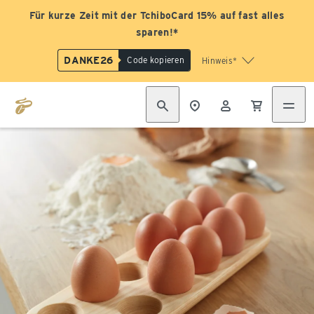
Für kurze Zeit mit der TchiboCard 15% auf fast alles
sparen!*
DANKE26
Code kopieren
Hinweis*