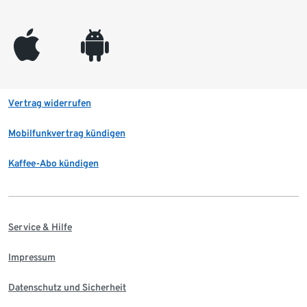
appleinc
android
Vertrag widerrufen
Mobilfunkvertrag kündigen
Kaffee-Abo kündigen
Service & Hilfe
Impressum
Datenschutz und Sicherheit