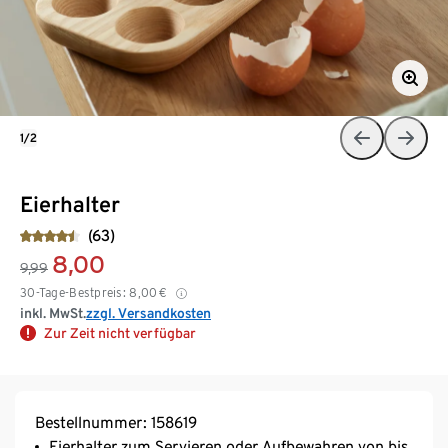
1/2
Eierhalter
(63)
8,00
9,99
30-Tage-Bestpreis:
8,00
€
inkl. MwSt.
zzgl. Versandkosten
Zur Zeit nicht verfügbar
Bestellnummer: 158619
Eierhalter zum Servieren oder Aufbewahren von bis