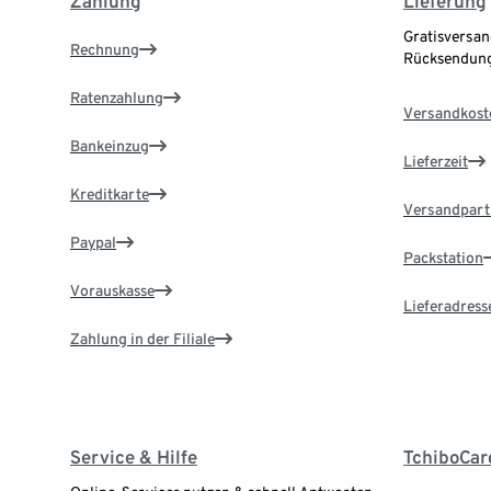
Zahlung
Lieferung
Gratisversan
Rechnung
Rücksendung
Ratenzahlung
Versandkost
Bankeinzug
Lieferzeit
Kreditkarte
Versandpart
Paypal
Packstation
Vorauskasse
Lieferadress
Zahlung in der Filiale
Service & Hilfe
TchiboCar