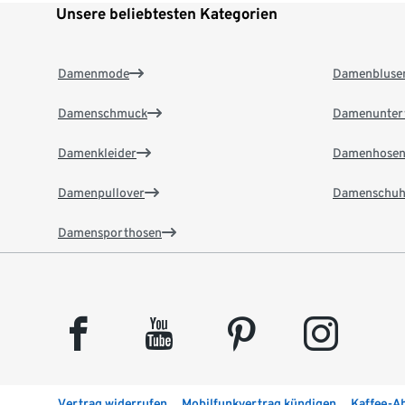
Unsere beliebtesten Kategorien
Damenmode
Damenbluse
Damenschmuck
Damenunter
Damenkleider
Damenhose
Damenpullover
Damenschuh
Damensporthosen
facebook
youtube
pinterest
instagram
Vertrag widerrufen
Mobilfunkvertrag kündigen
Kaffee-A