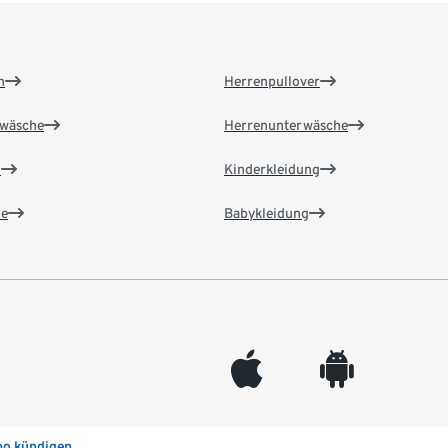
n
Herrenpullover
wäsche
Herrenunterwäsche
n
Kinderkleidung
e
Babykleidung
appleinc
android
bo kündigen