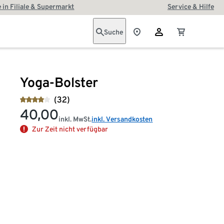
 in Filiale & Supermarkt
Service & Hilfe
Suche
Yoga-Bolster
(32)
40,00
inkl. MwSt.
inkl. Versandkosten
Zur Zeit nicht verfügbar