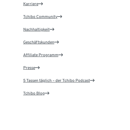
Karriere
Tchibo Community
Nachhaltigkeit
Geschäftskunden
Affiliate Programm
Presse
5 Tassen täglich – der Tchibo Podcast
Tchibo Blog