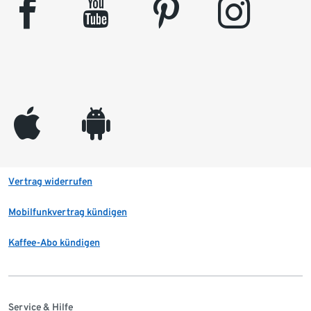
facebook
youtube
pinterest
instagram
appleinc
android
Vertrag widerrufen
Mobilfunkvertrag kündigen
Kaffee-Abo kündigen
Service & Hilfe