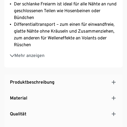
Der schlanke Freiarm ist ideal für alle Nähte an rund
geschlossenen Teilen wie Hosenbeinen oder
Bündchen
Differentialtransport – zum einen für einwandfreie,
glatte Nähte ohne Kräuseln und Zusammenziehen,
zum anderen für Welleneffekte an Volants oder
Rüschen
Variable Stichlänge von 1–4 mm
Mehr anzeigen
Variable Stichbreite von 3–6,7 mm
Einfaches Einfädeln – Fadenwege sind farblich
gekennzeichnet
Nähen mit und ohne Messer – je nach Bedarf kann
Produktbeschreibung
das Obermesser weggeklappt werden
Tragegriff zum Transportieren der Overlock-
Material
Maschine
Einstellräder von außen bedienbar Einstellung der
Qualität
Stichlänge und des Differentialtransportes leicht
von außen bedienbar