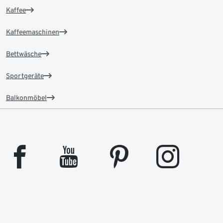
Kaffee
Kaffeemaschinen
Bettwäsche
Sportgeräte
Balkonmöbel
facebook
youtube
pinterest
instagram