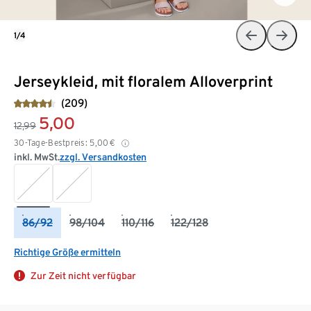
1/4
Jerseykleid, mit floralem Alloverprint
(209)
5,00
12,99
30-Tage-Bestpreis:
5,00
€
inkl. MwSt.
zzgl. Versandkosten
86/92
98/104
110/116
122/128
Richtige Größe ermitteln
Zur Zeit nicht verfügbar