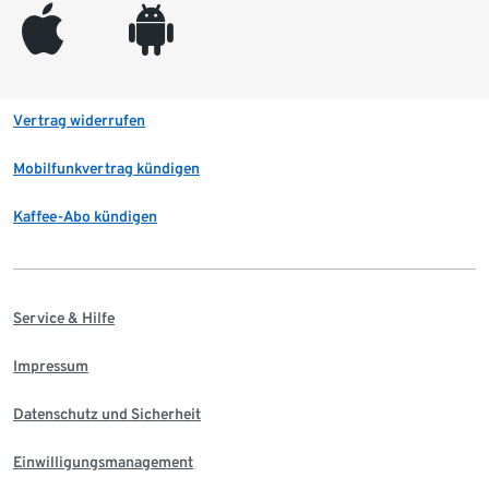
appleinc
android
Vertrag widerrufen
Mobilfunkvertrag kündigen
Kaffee-Abo kündigen
Service & Hilfe
Impressum
Datenschutz und Sicherheit
Einwilligungsmanagement