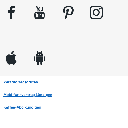
facebook
youtube
pinterest
instagram
appleinc
android
Vertrag widerrufen
Mobilfunkvertrag kündigen
Kaffee-Abo kündigen