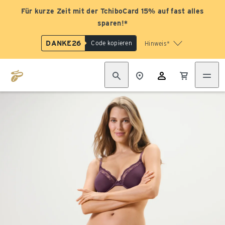
Für kurze Zeit mit der TchiboCard 15% auf fast alles
sparen!*
DANKE26
Code kopieren
Hinweis*