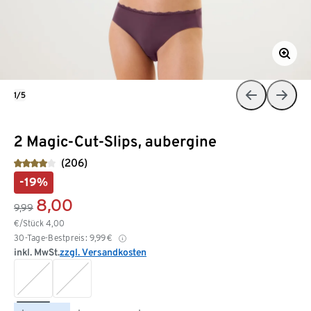
1/5
2 Magic-Cut-Slips, aubergine
(206)
-19%
8,00
9,99
€/Stück
4,00
30-Tage-Bestpreis:
9,99
€
inkl. MwSt.
zzgl. Versandkosten