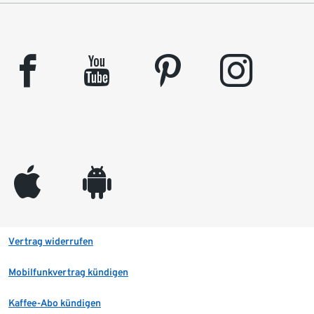
facebook
youtube
pinterest
instagram
appleinc
android
Vertrag widerrufen
Mobilfunkvertrag kündigen
Kaffee-Abo kündigen