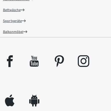
Bettwäsche
Sportgeräte
Balkonmöbel
facebook
youtube
pinterest
instagram
appleinc
android