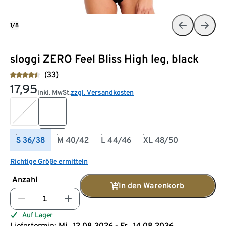
1/8
sloggi ZERO Feel Bliss High leg, black
(33)
17,95
inkl. MwSt.
zzgl. Versandkosten
S 36/38
M 40/42
L 44/46
XL 48/50
Richtige Größe ermitteln
Anzahl
In den Warenkorb
Auf Lager
Liefertermin:
Mi., 12.08.2026 - Fr., 14.08.2026